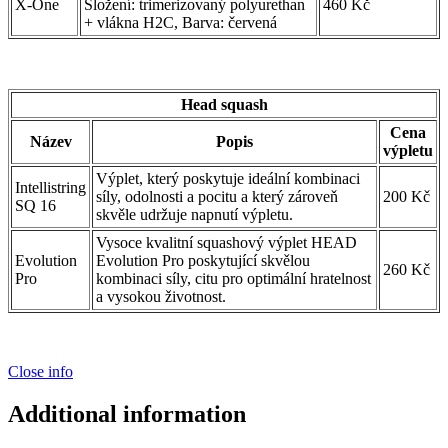
X-One
Složení: trimerizovaný polyurethan
460 Kč
+ vlákna H2C, Barva: červená
Head squash
Cena
Název
Popis
výpletu
Výplet, který poskytuje ideální kombinaci
Intellistring
síly, odolnosti a pocitu a který zároveň
200 Kč
SQ 16
skvěle udržuje napnutí výpletu.
Vysoce kvalitní squashový výplet HEAD
Evolution
Evolution Pro poskytující skvělou
260 Kč
Pro
kombinaci síly, citu pro optimální hratelnost
a vysokou životnost.
Close info
Additional information