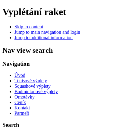
Vyplétání raket
Skip to content
Jump to main navigation and login
Jump to additional information
Nav view search
Navigation
Úvod
Tenisové výplety
Squashové výplety
Badmintonové výplety
Omotávky
Ceník
Kontakt
Partneři
Search