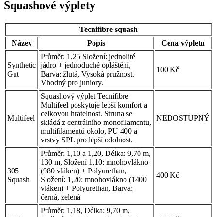
Squashové výplety
Tecnifibre squash
Název
Popis
Cena výpletu
Průměr: 1,25 Složení: jednolité
Synthetic
jádro + jednoduché opláštění,
100 Kč
Gut
Barva: žlutá, Vysoká pružnost.
Vhodný pro juniory.
Squashový výplet Tecnifibre
Multifeel poskytuje lepší komfort a
celkovou hratelnost. Struna se
Multifeel
NEDOSTUPNÝ
skládá z centrálního monofilamentu,
multifilamentů okolo, PU 400 a
vrstvy SPL pro lepší odolnost.
Průměr: 1,10 a 1,20, Délka: 9,70 m,
130 m, Složení 1,10: mnohovlákno
305
(980 vláken) + Polyurethan,
400 Kč
Squash
Složení: 1,20: mnohovlákno (1400
vláken) + Polyurethan, Barva:
černá, zelená
Průměr: 1,18, Délka: 9,70 m,